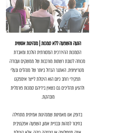
הנעה והשפעה ללא סמכות | מנהיגות אנושית
הסמכות ההיררכית המסורתית הולכת ומאבדת
מכוחה לטובת רשתות מורכבות של ממשקים ועבודה
מטריציונית. האתגר הגדול ביותר של מנהלים ובעלי
תפקידי רוחב כיום הוא היכולת לייצר אימפקט
ולהניע תהליכים גם כשאין בידיהם סמכות פורמלית
מובהקת.
בדופק אנו מאמינות שמנהיגות אמיתית מתחילה
בחיבור למהות ובבניית אמון, השפעה אפקטיבית
אינה מניפולציה או טכניקה ריקה, אלא היכולת