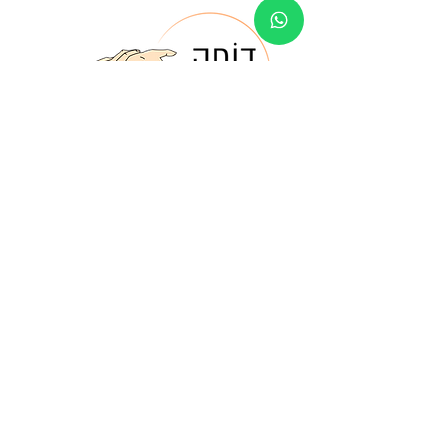
"דופק" הינו מיזם המאגד בתוכו מגוון של קבוצות
וסדנאות מרחיבות תודעה ותקשורת תוך-אישית
ובינאישית, כאשר אלו מותאמות לקהלים שונים,
לצרכים משתנים ולערוצי התפתחות מגוונים.
אנחנו קבוצה של נשות טיפול ומנחות קבוצות
בעלות ניסיון רב והכשרות רלוונטיות, אשר נותנות
מענים בתחום ההתפתחות האישית והמקצועית
לארגונים, חברות, עסקים ולקהל הרחב.