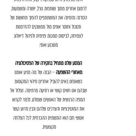
לרתום אחרים מתוך שותפות גורל, יושרה ומשמעות.
הסדנה מזמינה את המשתתפים להפוך תחושות של
תסכול וחוסר אונים מול ממשקים להזדמנות
לצמיחה, לביסוס סמכות פנימית ולניהול דיאלוג
משכנע ואתי.
המסע שלנו מתחיל בחקירה של הפסיכולוגיה
מאחורי ההשפעה
– הבנה של מה מניע אותנו
כשאנחנו באים להוביל אחרים וזיהוי המקומות
שבהם אנו חווים קושי או רתיעה מרתימה. נצלול אל
המפה הרגשית של האנשים שמולנו, נלמד לקרוא
את המוטיבציות והצרכים שלהם ונבין מדוע קשר
אנושי חם הוא התשתית ההכרחית לכל הצלחה
מקצועית.