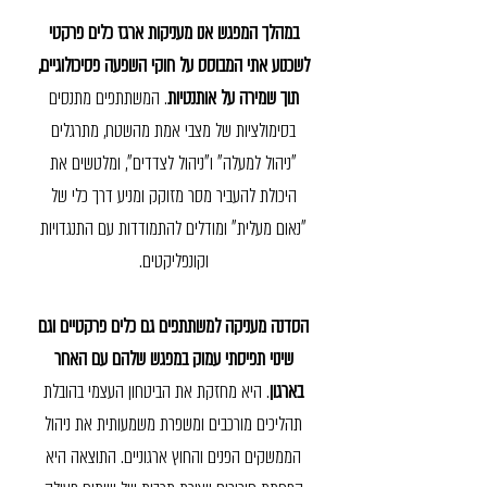
במהלך המפגש אנו מעניקות ארגז כלים פרקטי
לשכנוע אתי המבוסס על חוקי השפעה פסיכולוגיים,
תוך שמירה על אותנטיות
. המשתתפים מתנסים
בסימולציות של מצבי אמת מהשטח, מתרגלים
"ניהול למעלה" ו"ניהול לצדדים", ומלטשים את
היכולת להעביר מסר מזוקק ומניע דרך כלי של
"נאום מעלית" ומודלים להתמודדות עם התנגדויות
וקונפליקטים.
הסדנה מעניקה למשתתפים גם כלים פרקטיים וגם
שינוי תפיסתי עמוק במפגש שלהם עם האחר
בארגון
. היא מחזקת את הביטחון העצמי בהובלת
תהליכים מורכבים ומשפרת משמעותית את ניהול
הממשקים הפנים והחוץ ארגוניים. התוצאה היא