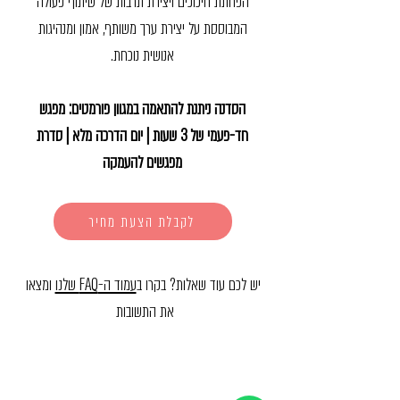
הפחתת חיכוכים ויצירת תרבות של שיתוף פעולה
המבוססת על יצירת ערך משותף, אמון ומנהיגות
אנושית נוכחת.
הסדנה ניתנת להתאמה במגוון פורמטים: מפגש
חד-פעמי של 3 שעות | יום הדרכה מלא | סדרת
מפגשים להעמקה
לקבלת הצעת מחיר
יש לכם עוד שאלות? בקרו ב
עמוד ה-FAQ שלנו
ומצאו
את התשובות