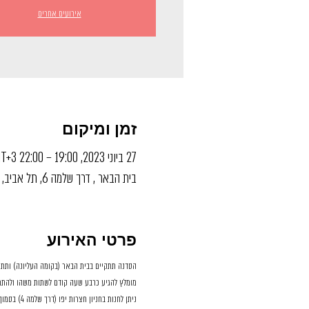
אירועים אחרים
זמן ומיקום
27 ביוני 2023, 19:00 – 22:00 GMT‎+3‎
בית הבאר , דרך שלמה 6, תל אביב, ישראל
פרטי האירוע
הסדנה תתקיים בבית הבאר (בקומה העליונה) ותתחיל בשעה 0
מומלץ להגיע כרבע שעה קודם לשתות משהו ולהתמ
ניתן לחנות בחניון חצרות יפו (דרך שלמה 4) בסמוך למקום או ברחובות הסמוכים באפור כחול/לבן.