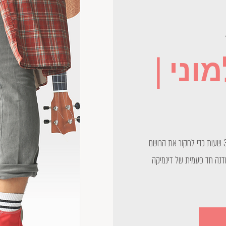
וני |
עשרה אנשים זרים נפגשים במרחב קסום ל-3 שעות כדי לחקור את הרושם
סדנה חד פעמית של דינמיקה