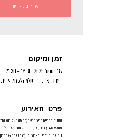
הציגו אירועים אחרים
זמן ומיקום
18 בספט׳ 2025, 18:30 – 21:30
בית הבאר , דרך שלמה 6, תל אביב, ישראל
פרטי האירוע
הסדנה תתקיים בבית הבאר (בקומה העליונה) ותתחי
מומלץ להגיע כרבע שעה קודם לשתות משהו ולהתמ
ניתן לחנות בחניון חצרות יפו (דרך שלמה 4) בסמוך למקום או ברחובות הסמוכים באפור כחול/לבן.