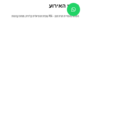
פרטי האירוע
הסדנה בהנחיית חגית סבג - M.A עובדת סוציאלית קלינית, מנחת קבוצות 
ומטפלת מוסמכת באמצעות צילום.
בעלת ניסיון טיפולי פרטני וקבוצתי של למעלה מ-17 שנים. 
הסדנה בת 8 מפגשים, אשר יתקיימו ברצף מידי שבוע בימי שני בערב בסטודיו 
קסום בדרום תל אביב. 
חניה במקום בשפע. 
עוד פרטים>
שיתוף