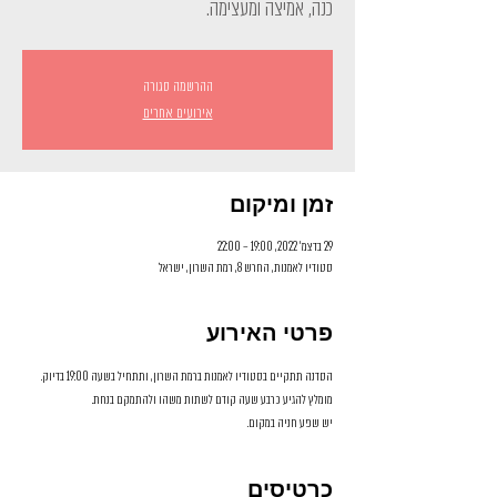
כנה, אמיצה ומעצימה.
ההרשמה סגורה
אירועים אחרים
זמן ומיקום
29 בדצמ׳ 2022, 19:00 – 22:00
סטודיו לאמנות, החרש 8, רמת השרון, ישראל
פרטי האירוע
הסדנה תתקיים בסטודיו לאמנות ברמת השרון, ותתחיל בשעה 19:00 בדיוק.
מומלץ להגיע כרבע שעה קודם לשתות משהו ולהתמקם בנחת.
יש שפע חניה במקום.
כרטיסים