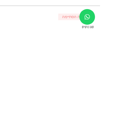
המכירה הסתיימה
סוג כרטיס
סדנת רושם אלמוני
פרטים נוספים
מחיר
מע"מ כלול
שיתוף